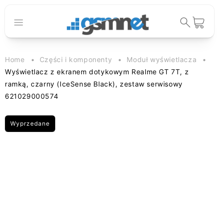
Przejdź do
treści
Koszyk
Home
Części i komponenty
Moduł wyświetlacza
Wyświetlacz z ekranem dotykowym Realme GT 7T, z
ramką, czarny (IceSense Black), zestaw serwisowy
621029000574
Wyprzedane
Pomiń, aby
przejść do
informacji o
produkcie