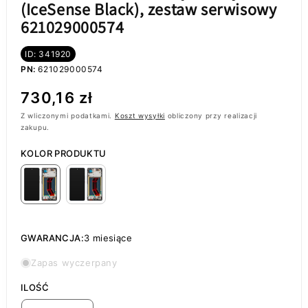
(IceSense Black), zestaw serwisowy
621029000574
ID: 341920
PN:
621029000574
Cena
730,16 zł
regularna
Z wliczonymi podatkami.
Koszt wysyłki
obliczony przy realizacji
zakupu.
KOLOR PRODUKTU
GWARANCJA:
3 miesiące
Zapas wyczerpany
ILOŚĆ