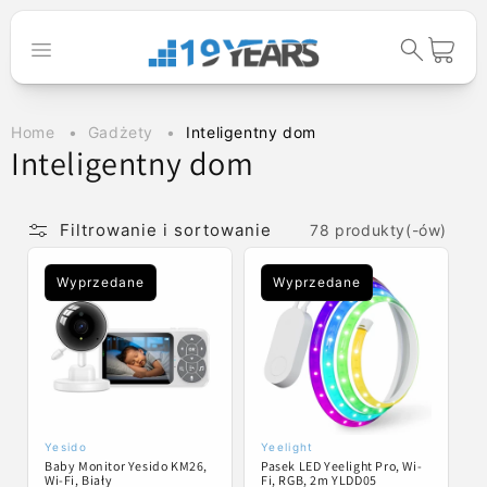
Przejdź do
treści
Koszyk
Home
Gadżety
Inteligentny dom
K
Inteligentny dom
o
l
Filtrowanie i sortowanie
78 produkty(-ów)
e
Wyprzedane
Wyprzedane
k
c
j
a
:
Yesido
Yeelight
Dostawca:
Dostawca:
Baby Monitor Yesido KM26,
Pasek LED Yeelight Pro, Wi-
Wi-Fi, Biały
Fi, RGB, 2m YLDD05