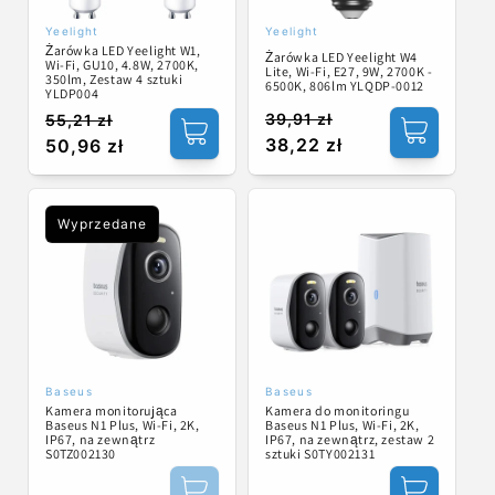
Yeelight
Yeelight
Dostawca:
Dostawca:
Żarówka LED Yeelight W1,
Żarówka LED Yeelight W4
Wi-Fi, GU10, 4.8W, 2700K,
Lite, Wi-Fi, E27, 9W, 2700K -
350lm, Zestaw 4 sztuki
6500K, 806lm YLQDP-0012
YLDP004
39,91 zł
55,21 zł
Cena
Cena
Cena
Cena
38,22 zł
50,96 zł
regularna
promocyjna
regularna
promocyjna
Wyprzedane
Baseus
Baseus
Dostawca:
Dostawca:
Kamera monitorująca
Kamera do monitoringu
Baseus N1 Plus, Wi-Fi, 2K,
Baseus N1 Plus, Wi-Fi, 2K,
IP67, na zewnątrz
IP67, na zewnątrz, zestaw 2
S0TZ002130
sztuki S0TY002131