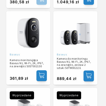
Cena
380,58 zł
Cena
1.049,16 zł
regularna
regularna
Baseus
Baseus
Dostawca:
Dostawca:
Kamera do monitoringu
Kamera monitorująca
Baseus N1, Wi-Fi, 2K, IP67,
Baseus N1, Wi-Fi, 2K, IP67,
na zewnątrz, zestaw 2
na zewnątrz S0ST002130
sztuki S0TW002131
Cena
361,89 zł
Cena
889,44 zł
regularna
regularna
Wyprzedane
Wyprzedane