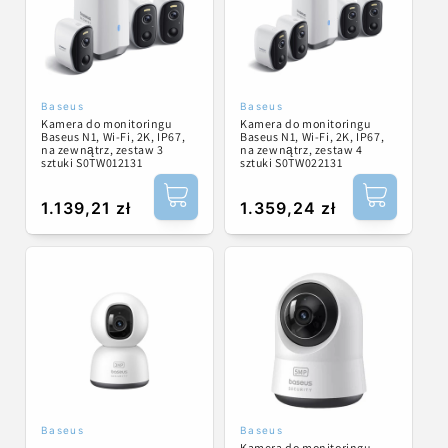
Baseus
Baseus
Dostawca:
Dostawca:
Kamera do monitoringu
Kamera do monitoringu
Baseus N1, Wi-Fi, 2K, IP67,
Baseus N1, Wi-Fi, 2K, IP67,
na zewnątrz, zestaw 3
na zewnątrz, zestaw 4
sztuki S0TW012131
sztuki S0TW022131
Cena
1.139,21 zł
Cena
1.359,24 zł
regularna
regularna
Baseus
Baseus
Dostawca:
Dostawca:
Kamera do monitoringu