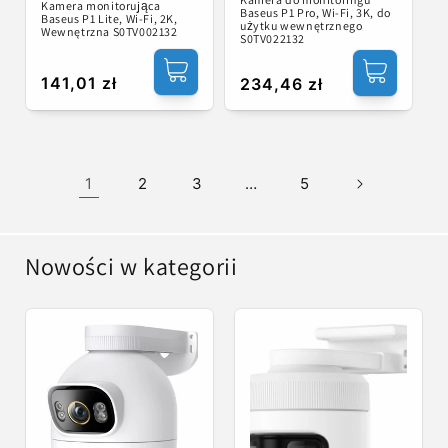
Kamera monitorująca
Baseus P1 Pro, Wi-Fi, 3K, do
Baseus P1 Lite, Wi-Fi, 2K,
użytku wewnętrznego
Wewnętrzna S0TV002132
S0TV022132
Cena
141,01 zł
Cena
234,46 zł
regularna
regularna
1
2
3
…
5
Nowości w kategorii