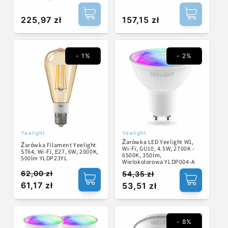
Cena
225,97 zł
Cena
157,15 zł
regularna
regularna
- 1%
- 2%
Yeelight
Yeelight
Dostawca:
Dostawca:
Żarówka LED Yeelight W1,
Żarówka Filament Yeelight
Wi-Fi, GU10, 4.5W, 2700K -
ST64, Wi-Fi, E27, 6W, 2000K,
6500K, 350lm,
500lm YLDP23YL
Wielokolorowa YLDP004-A
62,00 zł
54,35 zł
Cena
Cena
Cena
Cena
61,17 zł
53,51 zł
regularna
promocyjna
regularna
promocyjna
- 8%