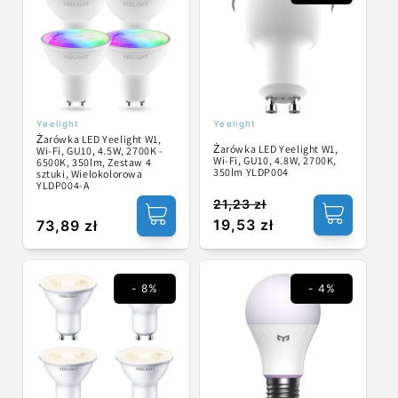
Yeelight
Yeelight
Dostawca:
Dostawca:
Żarówka LED Yeelight W1,
Żarówka LED Yeelight W1,
Wi-Fi, GU10, 4.5W, 2700K -
Wi-Fi, GU10, 4.8W, 2700K,
6500K, 350lm, Zestaw 4
350lm YLDP004
sztuki, Wielokolorowa
YLDP004-A
21,23 zł
Cena
Cena
19,53 zł
Cena
73,89 zł
regularna
promocyjna
regularna
- 8%
- 4%