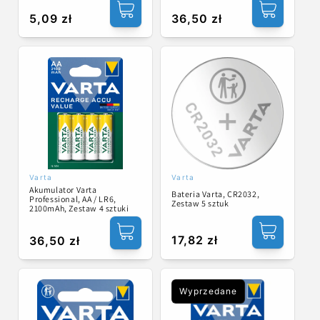
Cena
5,09 zł
Cena
36,50 zł
regularna
regularna
Varta
Varta
Dostawca:
Dostawca:
Akumulator Varta
Bateria Varta, CR2032,
Professional, AA / LR6,
Zestaw 5 sztuk
2100mAh, Zestaw 4 sztuki
Cena
17,82 zł
Cena
36,50 zł
regularna
regularna
Wyprzedane