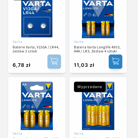
Varta
Varta
Dostawca:
Dostawca:
Baterie Varta, V13GA / LR44,
Bateria Varta Longlife 4903,
zestaw 2 sztuk
AAA / LR3, Zestaw 4 sztuki
Cena
6,78 zł
Cena
11,03 zł
regularna
regularna
Wyprzedane
Varta
Varta
Dostawca:
Dostawca: