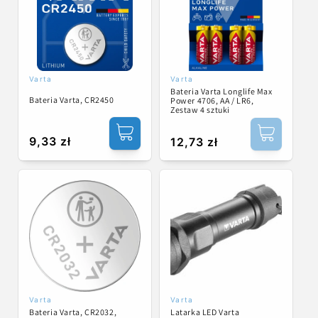
Varta
Varta
Dostawca:
Dostawca:
Bateria Varta Longlife Max
Bateria Varta, CR2450
Power 4706, AA / LR6,
Zestaw 4 sztuki
Cena
9,33 zł
Cena
12,73 zł
regularna
regularna
Varta
Varta
Dostawca:
Dostawca:
Bateria Varta, CR2032,
Latarka LED Varta