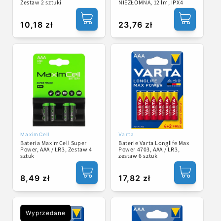
Zestaw 2 sztuki
NIEZŁOMNA, 12 lm, IPX4
Cena
10,18 zł
Cena
23,76 zł
regularna
regularna
MaximCell
Varta
Dostawca:
Dostawca:
Bateria MaximCell Super
Baterie Varta Longlife Max
Power, AAA / LR3, Zestaw 4
Power 4703, AAA / LR3,
sztuk
zestaw 6 sztuk
Cena
8,49 zł
Cena
17,82 zł
regularna
regularna
Wyprzedane