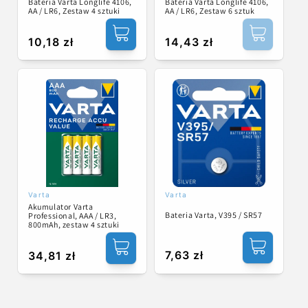
Bateria Varta Longlife 4106,
Bateria Varta Longlife 4106,
AA / LR6, Zestaw 4 sztuki
AA / LR6, Zestaw 6 sztuk
Cena
10,18 zł
Cena
14,43 zł
regularna
regularna
Varta
Varta
Dostawca:
Dostawca:
Akumulator Varta
Bateria Varta, V395 / SR57
Professional, AAA / LR3,
800mAh, zestaw 4 sztuki
Cena
7,63 zł
Cena
34,81 zł
regularna
regularna