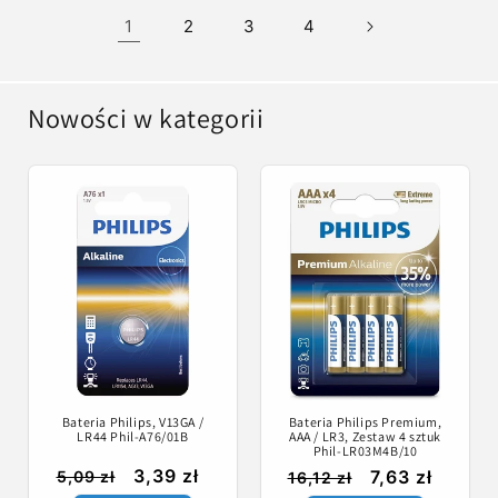
1
2
3
4
Nowości w kategorii
Bateria Philips, V13GA /
Bateria Philips Premium,
LR44 Phil-A76/01B
AAA / LR3, Zestaw 4 sztuk
Phil-LR03M4B/10
3,39 zł
7,63 zł
5,09 zł
16,12 zł