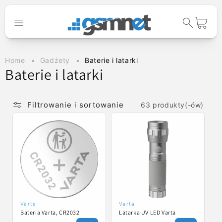
Przejdź do
treści
Koszyk
Home
Gadżety
Baterie i latarki
K
Baterie i latarki
o
l
Filtrowanie i sortowanie
63 produkty(-ów)
e
k
c
j
a
:
Varta
Varta
Dostawca:
Dostawca:
Bateria Varta, CR2032
Latarka UV LED Varta