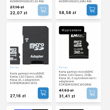
AUSDHDH32GUICL10-RA1
AUSDH32GUICL10A1-RA1
27,16 zł
Cena
Cena
Cena
58,58 zł
22,07 zł
regularna
promocyjna
regularna
Wyprzedane
Emtec
Emtec
Dostawca:
Dostawca:
Karta pamięci microSDHC
Karta pamięci microSDHC
Emtec C10 Classic, 32Gb,
Emtec C10 Classic, 16GB,
Klasa 10, Z czytnikiem kart i
Klasa 10, z adapterem
adapterem
ECMSDM16GHC10CG
ECMSDM32GHC10CGRA2
47,53 zł
Cena
Cena
Cena
27,16 zł
31,41 zł
regularna
promocyjna
regularna