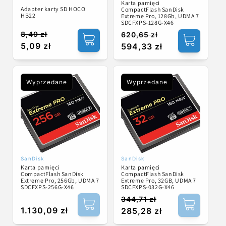
Karta pamięci
Adapter karty SD HOCO
CompactFlash SanDisk
HB22
Extreme Pro, 128Gb, UDMA 7
SDCFXPS-128G-X46
8,49 zł
620,65 zł
Cena
Cena
Cena
Cena
5,09 zł
594,33 zł
regularna
promocyjna
regularna
promocyjna
Wyprzedane
Wyprzedane
SanDisk
SanDisk
Dostawca:
Dostawca:
Karta pamięci
Karta pamięci
CompactFlash SanDisk
CompactFlash SanDisk
Extreme Pro, 32GB, UDMA 7
Extreme Pro, 256Gb, UDMA 7
SDCFXPS-032G-X46
SDCFXPS-256G-X46
344,71 zł
Cena
Cena
Cena
1.130,09 zł
285,28 zł
regularna
promocyjna
regularna