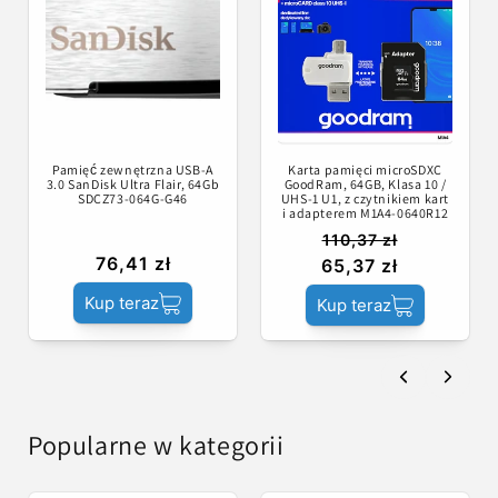
Pamięć zewnętrzna USB-A
Karta pamięci microSDXC
3.0 SanDisk Ultra Flair, 64Gb
GoodRam, 64GB, Klasa 10 /
SDCZ73-064G-G46
UHS-1 U1, z czytnikiem kart
i adapterem M1A4-0640R12
110,37 zł
76,41 zł
65,37 zł
Kup teraz
Kup teraz
Popularne w kategorii