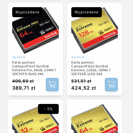
Wyprzedane
Wyprzedane
SanDisk
SanDisk
Dostawca:
Dostawca:
Karta pamięci
Karta pamięci
CompactFlash SanDisk
CompactFlash SanDisk
Extreme Pro, 64GB, UDMA 7
Extreme, 128Gb, UDMA 7
SDCFXPS-064G-X46
SDCFXSB-128G-G46
406,69 zł
531,51 zł
Cena
Cena
Cena
Cena
389,71 zł
424,52 zł
regularna
promocyjna
regularna
promocyjna
- 5%