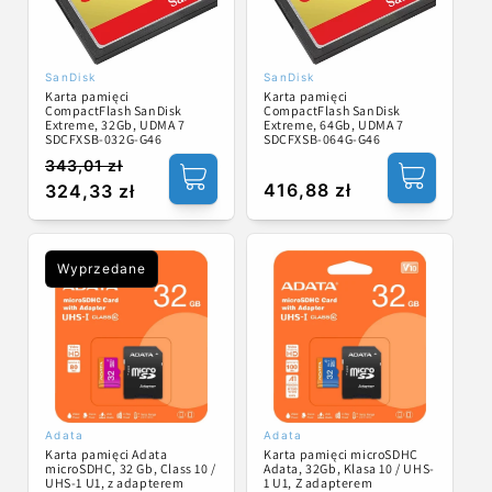
SanDisk
SanDisk
Dostawca:
Dostawca:
Karta pamięci
Karta pamięci
CompactFlash SanDisk
CompactFlash SanDisk
Extreme, 32Gb, UDMA 7
Extreme, 64Gb, UDMA 7
SDCFXSB-032G-G46
SDCFXSB-064G-G46
343,01 zł
Cena
Cena
Cena
416,88 zł
324,33 zł
regularna
promocyjna
regularna
Wyprzedane
Adata
Adata
Dostawca:
Dostawca:
Karta pamięci Adata
Karta pamięci microSDHC
microSDHC, 32 Gb, Class 10 /
Adata, 32Gb, Klasa 10 / UHS-
UHS-1 U1, z adapterem
1 U1, Z adapterem