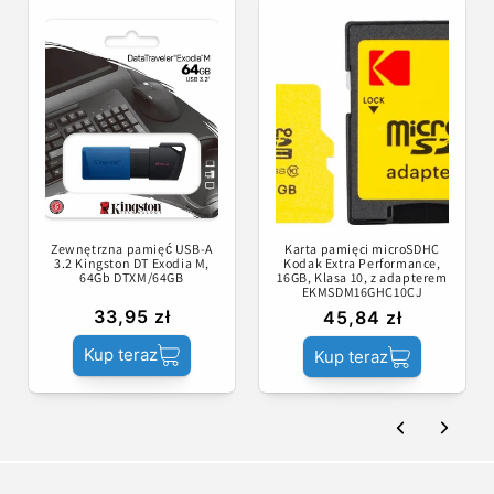
Zewnętrzna pamięć USB-A
Karta pamięci microSDHC
3.2 Kingston DT Exodia M,
Kodak Extra Performance,
64Gb DTXM/64GB
16GB, Klasa 10, z adapterem
EKMSDM16GHC10CJ
33,95 zł
45,84 zł
Kup teraz
Kup teraz