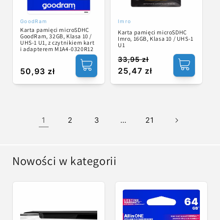
GoodRam
Imro
Dostawca:
Dostawca:
Karta pamięci microSDHC
Karta pamięci microSDHC
GoodRam, 32GB, Klasa 10 /
Imro, 16GB, Klasa 10 / UHS-1
UHS-1 U1, z czytnikiem kart
U1
i adapterem M1A4-0320R12
33,95 zł
Cena
Cena
25,47 zł
Cena
50,93 zł
regularna
promocyjna
regularna
1
2
3
…
21
Nowości w kategorii