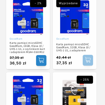
- 2%
Wyprzedane
GoodRam
GoodRam
Dostawca:
Dostawca:
Karta pamięci microSDHC
Karta pamięci microSDHC
GoodRam, 16GB, Klasa 10 /
GoodRam, 32GB, Klasa 10 /
UHS-1 U1, z czytnikiem kart
UHS-1 U1, z adapterem
i adapterem M1A4-0160R12
42,44 zł
37,35 zł
Cena
Cena
Cena
Cena
37,35 zł
36,50 zł
regularna
promocyjna
regularna
promocyjna
- 25%