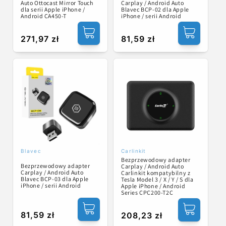
Auto Ottocast Mirror Touch
Carplay / Android Auto
dla serii Apple iPhone /
Blavec BCP-02 dla Apple
Android CA450-T
iPhone / serii Android
Cena
271,97 zł
Cena
81,59 zł
regularna
regularna
Blavec
Carlinkit
Dostawca:
Dostawca:
Bezprzewodowy adapter
Bezprzewodowy adapter
Carplay / Android Auto
Carplay / Android Auto
Carlinkit kompatybilny z
Blavec BCP-03 dla Apple
Tesla Model 3 / X / Y / S dla
iPhone / serii Android
Apple iPhone / Android
Series CPC200-T2C
Cena
81,59 zł
Cena
208,23 zł