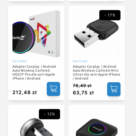
regularna
regularna
- 17%
Carlinkit
Carlinkit
Dostawca:
Dostawca:
Adapter Carplay / Android
Adapter Carplay / Android
Auto Wireless Carlinkit Mini
Auto Wireless Carlinkit
Ultra1 dla serii Apple iPhone
HD2CP Pro dla serii Apple
/ Android
iPhone / Android
76,49 zł
Cena
Cena
Cena
212,48 zł
63,75 zł
regularna
promocyjna
regularna
- 12%