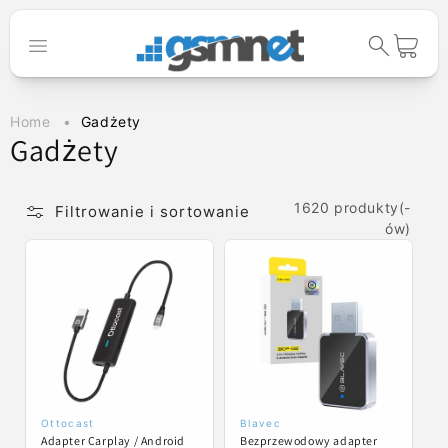
Przejdź do
treści
Koszyk
Home
Gadżety
K
Gadżety
o
l
1620 produkty(-
Filtrowanie i sortowanie
ów)
e
k
c
j
a
:
Ottocast
Blavec
Dostawca:
Dostawca:
Adapter Carplay / Android
Bezprzewodowy adapter