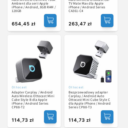
Ambient dla serii Apple
TV Mate Max dla Apple
iPhone / Android, 8GB RAM /
iPhone / Android Series
128GB
CA361-C4
Cena
654,45 zł
Cena
263,47 zł
regularna
regularna
Ottocast
Ottocast
Dostawca:
Dostawca:
Adapter Carplay / Android
Bezprzewodowy adapter
Auto Wireless Ottocast Mini
Carplay / Android Auto
Cube Style B dla Apple
Ottocast Mini Cube Style C
iPhone / Android Series
dla Apple iPhone / Android
CP88-T2
Series CP88-T3
Cena
114,73 zł
Cena
114,73 zł
regularna
regularna