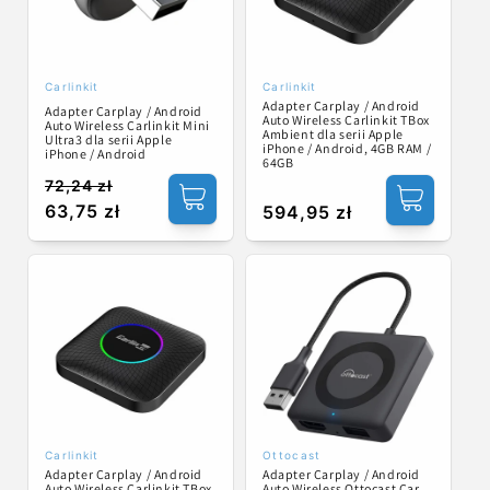
Carlinkit
Carlinkit
Dostawca:
Dostawca:
Adapter Carplay / Android
Adapter Carplay / Android
Auto Wireless Carlinkit TBox
Auto Wireless Carlinkit Mini
Ambient dla serii Apple
Ultra3 dla serii Apple
iPhone / Android, 4GB RAM /
iPhone / Android
64GB
72,24 zł
Cena
Cena
63,75 zł
Cena
594,95 zł
regularna
promocyjna
regularna
Carlinkit
Ottocast
Dostawca:
Dostawca:
Adapter Carplay / Android
Adapter Carplay / Android
Auto Wireless Carlinkit TBox
Auto Wireless Ottocast Car