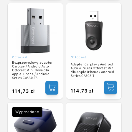
Ottocast
Ottocast
Dostawca:
Dostawca:
Bezprzewodowy adapter
Adapter Carplay / Android
Carplay / Android Auto
Auto Wireless Ottocast Mini
Ottocast Mini Nova dla
dla Apple iPhone / Android
Apple iPhone / Android
Series CA505-T
Series CA530-T3
Cena
114,73 zł
Cena
114,73 zł
regularna
regularna
Wyprzedane