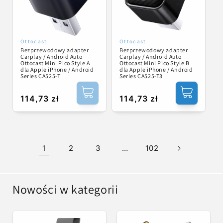
Ottocast
Ottocast
Dostawca:
Dostawca:
Bezprzewodowy adapter
Bezprzewodowy adapter
Carplay / Android Auto
Carplay / Android Auto
Ottocast Mini Pico Style A
Ottocast Mini Pico Style B
dla Apple iPhone / Android
dla Apple iPhone / Android
Series CA525-T
Series CA525-T3
Cena
114,73 zł
Cena
114,73 zł
regularna
regularna
1
2
3
…
102
Nowości w kategorii