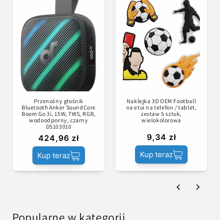
Przenośny głośnik
Naklejka 3D OEM Football
Bluetooth Anker SoundCore
na etui na telefon / tablet,
Boom Go 3i, 15W, TWS, RGB,
zestaw 5 sztuk,
wodoodporny, czarny
wielokolorowa
D5103010
9,34 zł
424,96 zł
Kup teraz
Kup teraz
Popularne w kategorii