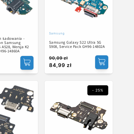
Samsung
Dostawca:
em Ładowania -
Samsung Galaxy S22 Ultra 5G
fon Samsung
S908, Service Pack GH96-14802A
 A528, Wersja K2
GH96-14860A
90,09 zł
Cena
Cena
84,99 zł
regularna
promocyjna
na
- 25%