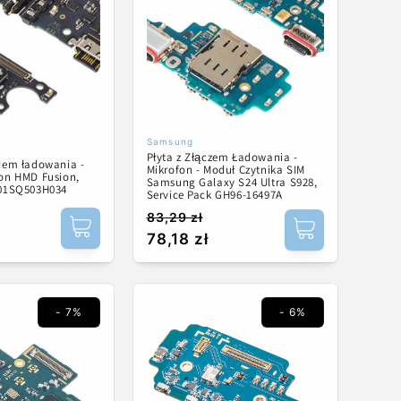
Samsung
Dostawca:
Płyta z Złączem Ładowania -
zdem ładowania -
Mikrofon - Moduł Czytnika SIM
fon HMD Fusion,
Samsung Galaxy S24 Ultra S928,
301SQ503H034
Service Pack GH96-16497A
83,29 zł
Cena
Cena
78,18 zł
regularna
promocyjna
- 7%
- 6%