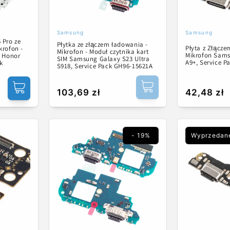
Samsung
Samsung
Dostawca:
Dostawca:
 Pro ze
Płytka ze złączem ładowania -
Płyta z Złącz
krofon -
Mikrofon - Moduł czytnika kart
Mikrofon Sams
M Honor
SIM Samsung Galaxy S23 Ultra
A9+, Service 
k
S918, Service Pack GH96-15621A
Cena
103,69 zł
Cena
42,48 zł
regularna
regularna
- 19%
Wyprzedan