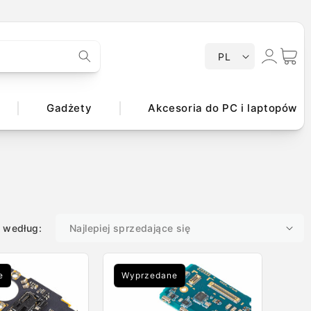
Zaloguj
J
Koszyk
PL
ę
się
z
y
Gadżety
Akcesoria do PC i laptopów
k
j według:
e
Wyprzedane