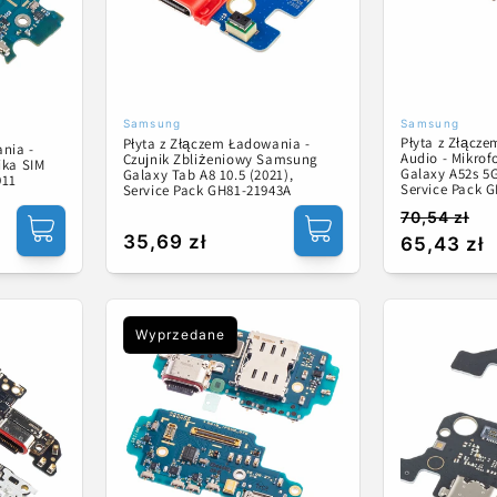
Samsung
Samsung
Dostawca:
Dostawca:
Płyta z Złącz
Płyta z Złączem Ładowania -
ania -
Audio - Mikro
Czujnik Zbliżeniowy Samsung
ika SIM
Galaxy A52s 5G
Galaxy Tab A8 10.5 (2021),
911
Service Pack 
Service Pack GH81-21943A
70,54 zł
Cena
Cena
Cena
35,69 zł
65,43 zł
regularna
promocyj
regularna
Wyprzedane