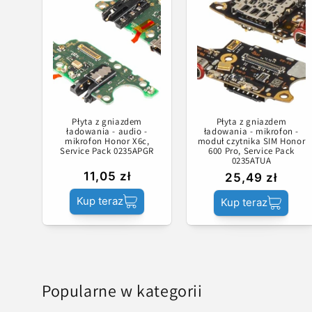
Płyta z gniazdem
Płyta z gniazdem
ładowania - audio -
ładowania - mikrofon -
mikrofon Honor X6c,
moduł czytnika SIM Honor
Service Pack 0235APGR
600 Pro, Service Pack
0235ATUA
11,05 zł
25,49 zł
Kup teraz
Kup teraz
Popularne w kategorii