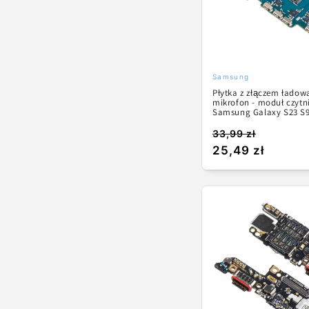
Samsung
Dostawca:
Płytka z złączem ładow
mikrofon - moduł czytn
Samsung Galaxy S23 S
33,99 zł
Cena
Cena
25,49 zł
regularna
promocyjna