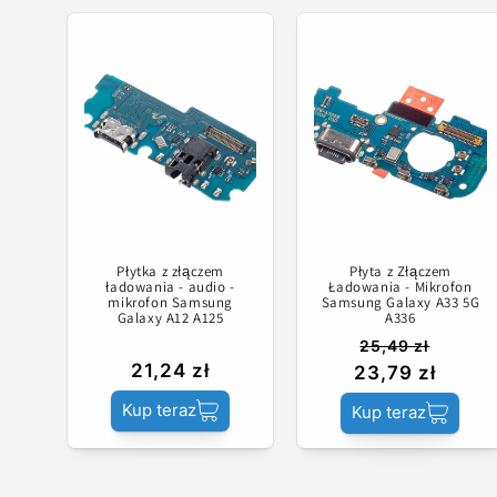
Płytka z złączem
Płyta z Złączem
ładowania - audio -
Ładowania - Mikrofon
mikrofon Samsung
Samsung Galaxy A33 5G
Galaxy A12 A125
A336
25,49 zł
21,24 zł
23,79 zł
Kup teraz
Kup teraz