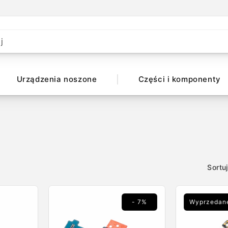
j
Urządzenia noszone
Części i komponenty
Sortu
- 7%
Wyprzedan