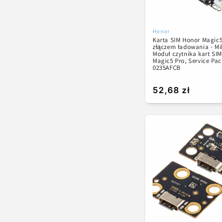
Honor
Dostawca:
Karta SIM Honor Magic5
złączem ładowania - Mi
Moduł czytnika kart SI
Magic5 Pro, Service Pac
0235AFCB
Cena
52,68 zł
regularna