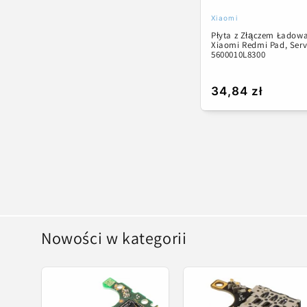
Xiaomi
Dostawca:
Płyta z Złączem Ładow
Xiaomi Redmi Pad, Serv
5600010L8300
Cena
34,84 zł
regularna
Nowości w kategorii