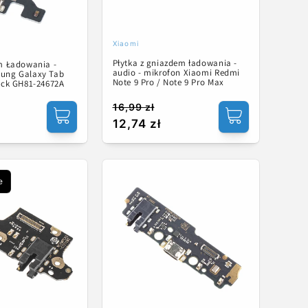
Xiaomi
Dostawca:
Płytka z gniazdem ładowania -
em Ładowania -
audio - mikrofon Xiaomi Redmi
ung Galaxy Tab
Note 9 Pro / Note 9 Pro Max
Pack GH81-24672A
16,99 zł
Cena
Cena
12,74 zł
regularna
promocyjna
e