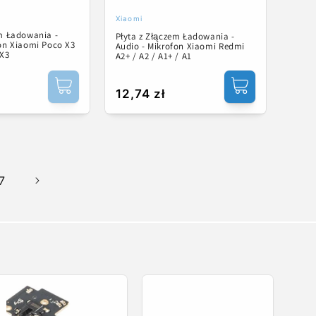
Xiaomi
Dostawca:
em Ładowania -
Płyta z Złączem Ładowania -
fon Xiaomi Poco X3
Audio - Mikrofon Xiaomi Redmi
 X3
A2+ / A2 / A1+ / A1
Cena
12,74 zł
na
regularna
7