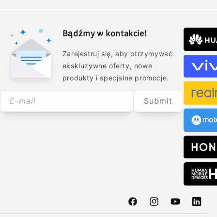
Bądźmy w kontakcie!
Zarejestruj się, aby otrzymywać
ekskluzywne oferty, nowe
produkty i specjalne promocje.
E-mail
Submit
Facebook
Instagram
Youtube
Transl