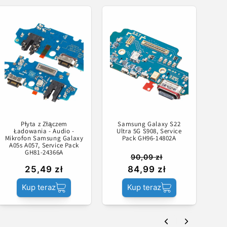
Płyta z Złączem
Samsung Galaxy S22
Ładowania - Audio -
Ultra 5G S908, Service
Mikrofon Samsung Galaxy
Pack GH96-14802A
A05s A057, Service Pack
GH81-24366A
90,09 zł
25,49 zł
84,99 zł
Kup teraz
Kup teraz