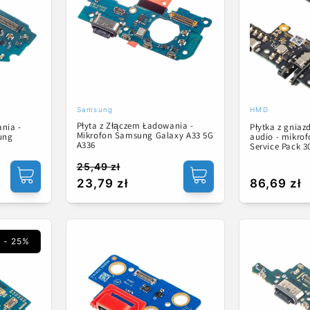
Samsung
HMD
Dostawca:
Dostawca:
Płyta z Złączem Ładowania -
ania -
Płytka z gnia
Mikrofon Samsung Galaxy A33 5G
ung
audio - mikro
A336
Service Pack 
25,49 zł
Cena
Cena
23,79 zł
Cena
86,69 zł
regularna
promocyjna
regularna
- 25%