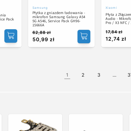
Samsung
Xiaomi
Dostawca:
Dostawca:
Płytka z gniazdem ładowania -
Płyta z Złącz
ania
mikrofon Samsung Galaxy A54
Audio - Mikro
ice Pack
5G A546, Service Pack GH96-
Pro / X3 NFC /
15666A
17,84 zł
62,88 zł
Cena
Cena
Cena
Cena
12,74 zł
50,99 zł
regularna
promocyj
regularna
promocyjna
1
2
3
…
3