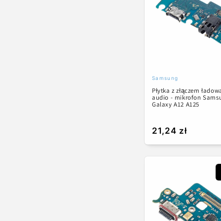
c
j
a
:
Samsung
Dostawca:
Płytka z złączem ładow
audio - mikrofon Sams
Galaxy A12 A125
Cena
21,24 zł
regularna