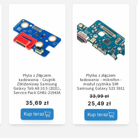
Płyta z Złączem
Płytka z złączem
Ładowania - Czujnik
ładowania - mikrofon -
Zbliżeniowy Samsung
moduł czytnika SIM
Galaxy Tab A8 10.5 (2021),
Samsung Galaxy S23 S911
Service Pack GH81-21943A
33,99 zł
35,69 zł
25,49 zł
Kup teraz
Kup teraz