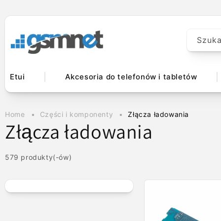
Przejdź do
treści
Szuka
Etui
Akcesoria do telefonów i tabletów
Home
Części i komponenty
Złącza ładowania
K
Złącza ładowania
o
579 produkty(-ów)
l
e
k