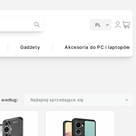
Zaloguj
J
Koszyk
PL
ę
się
z
y
Gadżety
Akcesoria do PC i laptopów
k
j według: