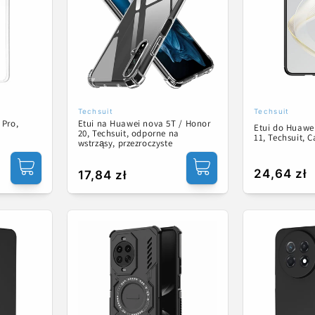
Techsuit
Techsuit
Dostawca:
Dostawca:
 Pro,
Etui na Huawei nova 5T / Honor
Etui do Huawe
20, Techsuit, odporne na
11, Techsuit, 
wstrząsy, przezroczyste
Cena
24,64 zł
Cena
17,84 zł
regularna
regularna