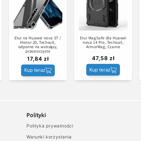
Etui na Huawei nova 5T /
Etui MagSafe dla Huawei
Honor 20, Techsuit,
nova 14 Pro, Techsuit,
odporne na wstrząsy,
ArmorMag, Czarne
przezroczyste
47,58 zł
17,84 zł
Kup teraz
Kup teraz
Polityki
Polityka prywatności
Warunki korzystania