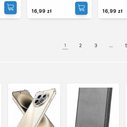
Cena
16,99 zł
Cena
16,99 zł
regularna
regularna
1
2
3
…