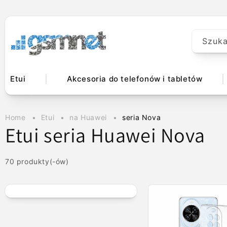
Przejdź do
treści
Szuka
Etui
Akcesoria do telefonów i tabletów
Home
Etui
na Huawei
seria Nova
K
Etui seria Huawei Nova
o
70 produkty(-ów)
l
e
k