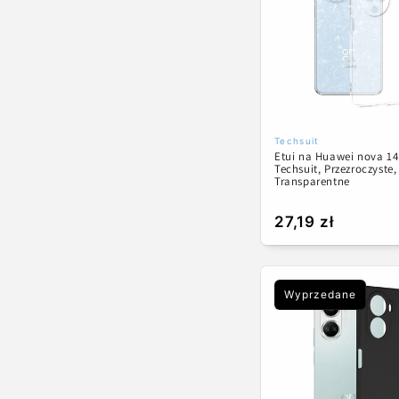
c
j
a
:
Techsuit
Dostawca:
Etui na Huawei nova 14
Techsuit, Przezroczyste,
Transparentne
Cena
27,19 zł
regularna
Wyprzedane