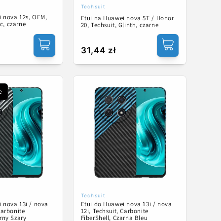
Techsuit
Dostawca:
i nova 12s, OEM,
Etui na Huawei nova 5T / Honor
c, czarne
20, Techsuit, Glinth, czarne
Cena
31,44 zł
na
regularna
e
Techsuit
Dostawca:
 nova 13i / nova
Etui do Huawei nova 13i / nova
Carbonite
12i, Techsuit, Carbonite
arny Szary
FiberShell, Czarna Bleu