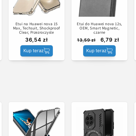
Etui na Huawei nova 15
Etui do Huawei nova 12s,
Max, Techsuit, Shockproof
OEM, Smart Magnetic,
Clear, Przezroczyste
czarne
36,54 zł
6,79 zł
13,59 zł
Kup teraz
Kup teraz