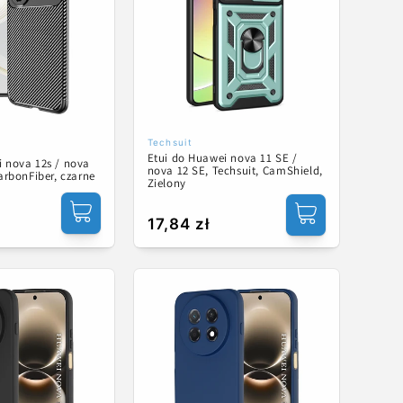
Techsuit
Dostawca:
Etui do Huawei nova 11 SE /
i nova 12s / nova
nova 12 SE, Techsuit, CamShield,
CarbonFiber, czarne
Zielony
Cena
17,84 zł
regularna