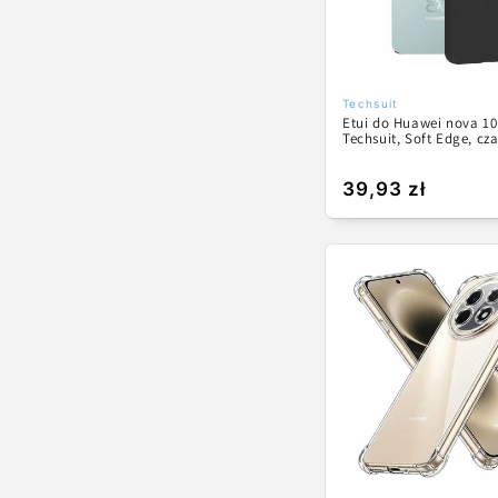
Techsuit
Dostawca:
Etui do Huawei nova 10
Techsuit, Soft Edge, cz
Cena
39,93 zł
regularna