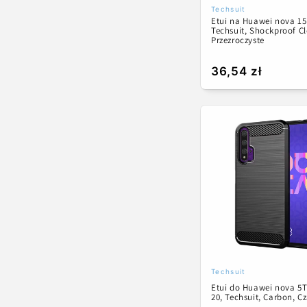
Techsuit
Dostawca:
Etui na Huawei nova 15
Techsuit, Shockproof Cl
Przezroczyste
Cena
36,54 zł
regularna
Techsuit
Dostawca:
Etui do Huawei nova 5T
20, Techsuit, Carbon, C