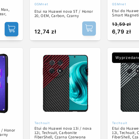
GSMnet
GSMnet
Dostawca:
Dostawca:
 Max,
Etui do Huawe
Etui na Huawei nova 5T / Honor
ear,
Smart Magneti
20, OEM, Carbon, Czarny
13,59 zł
Cena
Cena
Cena
12,74 zł
6,79 zł
regularna
promocyj
regularna
Wyprzedan
Techsuit
Techsuit
Dostawca:
Dostawca:
Etui do Huawei nova 13i / nova
Etui do Huawei
 / Honor
12i, Techsuit, Carbonite
12i, Techsuit, 
zarny
FiberShell, Czarna Czerwona
FiberShell, Cz