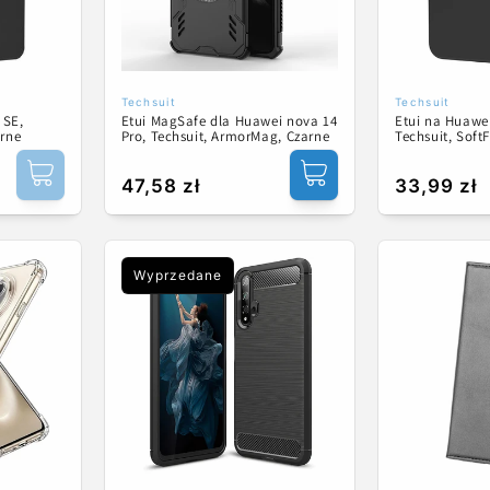
Techsuit
Techsuit
Dostawca:
Dostawca:
 SE,
Etui MagSafe dla Huawei nova 14
Etui na Huawe
arne
Pro, Techsuit, ArmorMag, Czarne
Techsuit, SoftF
Cena
47,58 zł
Cena
33,99 zł
regularna
regularna
Wyprzedane