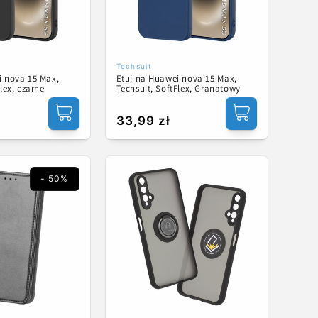
Techsuit
Dostawca:
i nova 15 Max,
Etui na Huawei nova 15 Max,
lex, czarne
Techsuit, SoftFlex, Granatowy
Cena
33,99 zł
regularna
- 50%