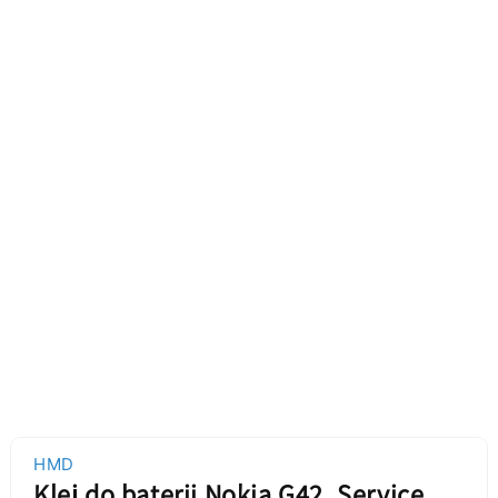
HMD
Klej do baterii Nokia G42, Service