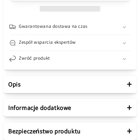
G42,
G42,
Service
Service
Pack
Pack
A020073838H001
A020073838H001
Gwarantowana dostawa na czas
Zespół wsparcia ekspertów
Zwróć produkt
+
Opis
Prezentacja
+
Informacje dodatkowe
Typ produktu
Klej do baterii
+
Bezpieczeństwo produktu