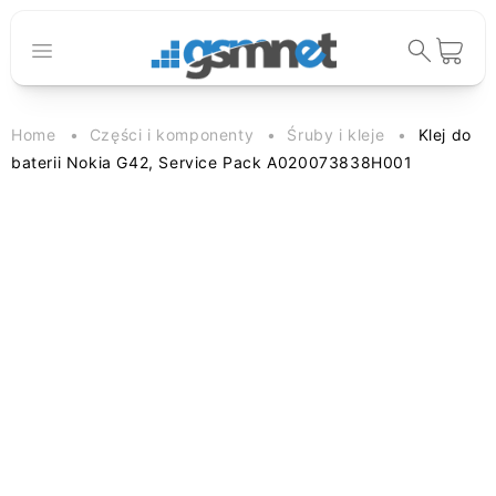
Przejdź do
treści
Koszyk
Home
Części i komponenty
Śruby i kleje
Klej do
baterii Nokia G42, Service Pack A020073838H001
Pomiń, aby
przejść do
informacji o
produkcie