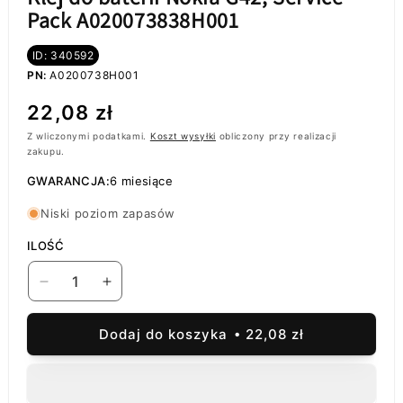
Pack A020073838H001
ID: 340592
PN:
A0200738H001
Cena
22,08 zł
regularna
Z wliczonymi podatkami.
Koszt wysyłki
obliczony przy realizacji
zakupu.
GWARANCJA:
6 miesiące
Niski poziom zapasów
ILOŚĆ
Zmniejsz
Zwiększ
ilość
ilość
dla
dla
Dodaj do koszyka
22,08 zł
Klej
Klej
do
do
baterii
baterii
Nokia
Nokia