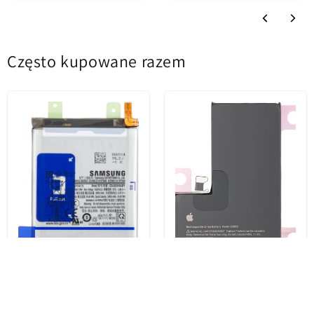
Często kupowane razem
Akumulator Samsung Galaxy
Akumulator Apple iPhone 14
S23 Ultra S918, EB-BS918ABY,
Pro, Service Pack 661-30382
Service Pack GH82-30459A
322,83 zł
129,98 zł