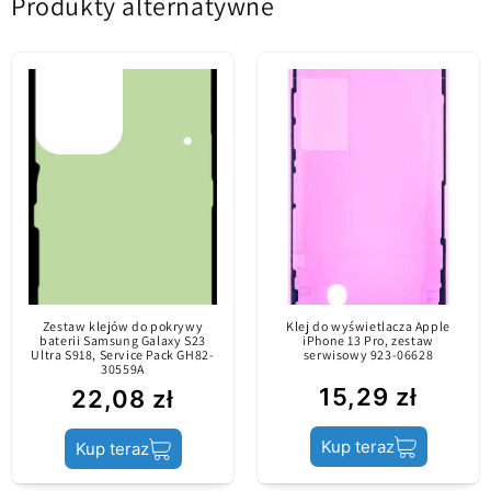
Produkty alternatywne
Bądź pierwszym, który napisze recenzję
Zawartość
Klej do baterii
Napisz recenzję
Oryginalna część /
wprowadzona na
rynek tylko przez
Informacje o
oficjalne kanały. Jest
zawartości
wyprodukowana
przez producenta
urządzenia
mobilnego.
Zestaw klejów do pokrywy
Klej do wyświetlacza Apple
baterii Samsung Galaxy S23
iPhone 13 Pro, zestaw
Ultra S918, Service Pack GH82-
serwisowy 923-06628
30559A
Stan produktu
Service Pack
15,29 zł
22,08 zł
Kup teraz
Kup teraz