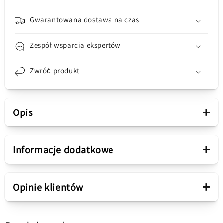
zestaw
zestaw
serwisowy
serwisowy
Gwarantowana dostawa na czas
5948C29250
5948C29250
Zespół wsparcia ekspertów
Zwróć produkt
+
Opis
Prezentacja
+
Informacje dodatkowe
Typ produktu
Klej do baterii
N/A...
+
Opinie klientów
Pakiet sprzedaży