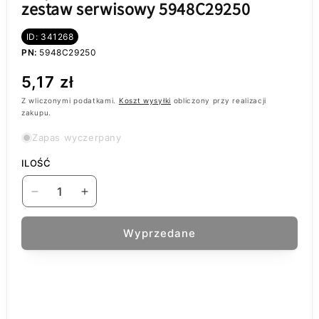
zestaw serwisowy 5948C29250
ID: 341268
PN:
5948C29250
Cena
5,17 zł
regularna
Z wliczonymi podatkami.
Koszt wysyłki
obliczony przy realizacji
zakupu.
Zapas wyczerpany
ILOŚĆ
Zmniejsz
Zwiększ
ilość
ilość
dla
dla
Wyprzedane
Klej
Klej
do
do
baterii
baterii
Motorola
Motorola
Moto
Moto
G15,
G15,