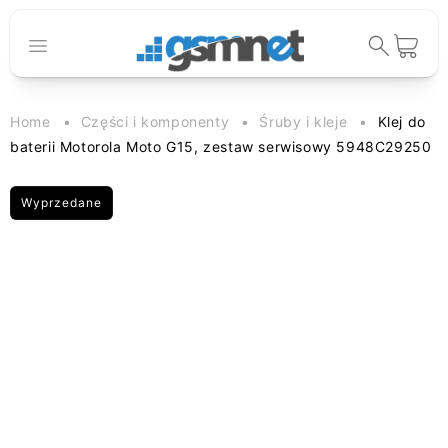
Przejdź do
treści
Koszyk
Home
Części i komponenty
Śruby i kleje
Klej do
baterii Motorola Moto G15, zestaw serwisowy 5948C29250
Wyprzedane
Pomiń, aby
przejść do
informacji o
produkcie