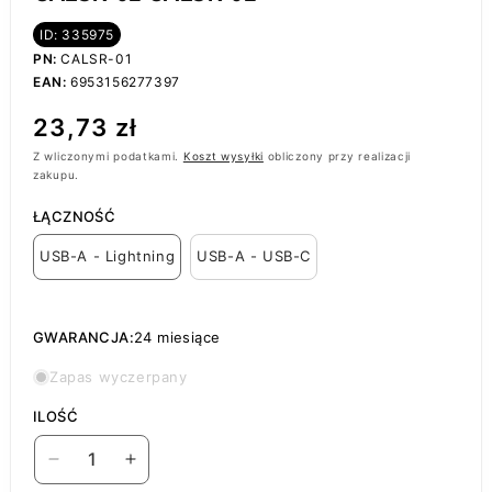
ID: 335975
PN:
CALSR-01
EAN:
6953156277397
Cena
23,73 zł
regularna
Z wliczonymi podatkami.
Koszt wysyłki
obliczony przy realizacji
zakupu.
ŁĄCZNOŚĆ
USB-A - Lightning
USB-A - USB-C
GWARANCJA:
24 miesiące
Zapas wyczerpany
ILOŚĆ
Zmniejsz
Zwiększ
ilość
ilość