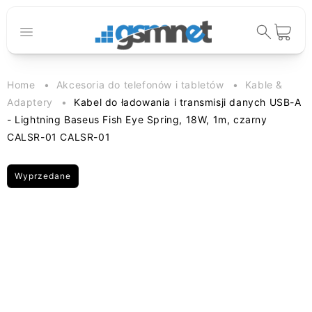
Przejdź do
treści
Koszyk
Home
Akcesoria do telefonów i tabletów
Kable &
Adaptery
Kabel do ładowania i transmisji danych USB-A
- Lightning Baseus Fish Eye Spring, 18W, 1m, czarny
CALSR-01 CALSR-01
Wyprzedane
Pomiń, aby
przejść do
informacji o
produkcie