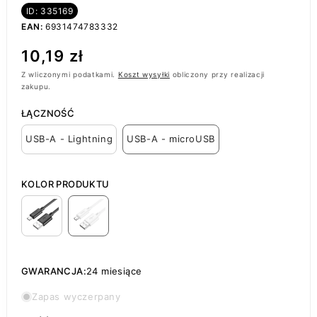
ID: 335169
EAN:
6931474783332
Cena
10,19 zł
regularna
Z wliczonymi podatkami.
Koszt wysyłki
obliczony przy realizacji
zakupu.
ŁĄCZNOŚĆ
USB-A - Lightning
USB-A - microUSB
KOLOR PRODUKTU
GWARANCJA:
24 miesiące
Zapas wyczerpany