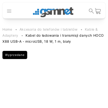
Przejdź do
treści
Koszyk
Home
Akcesoria do telefonów i tabletów
Kable &
Adaptery
Kabel do ładowania i transmisji danych HOCO
X88 USB-A - microUSB, 18 W, 1 m, biały
Wyprzedane
Pomiń, aby
przejść do
informacji o
produkcie