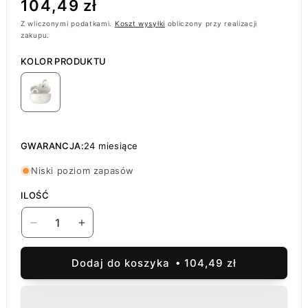
Cena
104,49 zł
regularna
Z wliczonymi podatkami.
Koszt wysyłki
obliczony przy realizacji
zakupu.
KOLOR PRODUKTU
GWARANCJA:
24 miesiące
Niski poziom zapasów
ILOŚĆ
Zmniejsz
Zwiększ
ilość
ilość
dla
dla
Dodaj do koszyka
104,49 zł
Handsfree
Handsfree
Bluetooth
Bluetooth
Baseus
Baseus