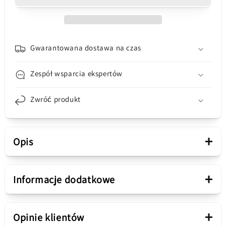
AirGo
AirGo
AS01,
AS01,
TWS,
TWS,
Biały
Biały
A00069101223-
A00069101223-
Gwarantowana dostawa na czas
00
00
Zespół wsparcia ekspertów
Zwróć produkt
+
Opis
Prezentacja
+
Informacje dodatkowe
kolor produktu
Biały
Zestaw głośnomówiący
+
Opinie klientów