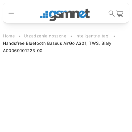
Przejdź do
treści
Koszyk
Home
Urządzenia noszone
Inteligentne tagi
Handsfree Bluetooth Baseus AirGo AS01, TWS, Biały
A00069101223-00
Pomiń, aby
przejść do
informacji o
produkcie