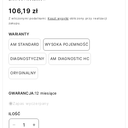
Cena
106,19 zł
regularna
Z wliczonymi podatkami.
Koszt wysyłki
obliczony przy realizacji
zakupu.
WARIANTY
AM STANDARD
WYSOKA POJEMNOŚĆ
DIAGNOSTYCZNY
AM DIAGNOSTIC HC
ORYGINALNY
GWARANCJA:
12 miesiące
Zapas wyczerpany
ILOŚĆ
Zmniejsz
Zwiększ