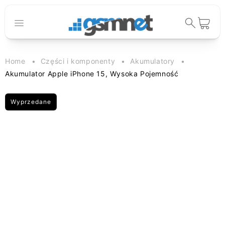
Przejdź do
treści
Koszyk
Home
Części i komponenty
Akumulatory
Akumulator Apple iPhone 15, Wysoka Pojemność
Wyprzedane
Pomiń, aby
przejść do
informacji o
produkcie