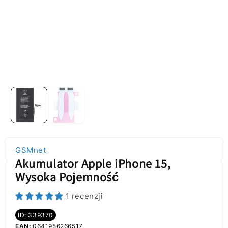
GSMnet
Akumulator Apple iPhone 15,
Wysoka Pojemność
1 recenzji
ID: 339370
EAN:
0641956266517