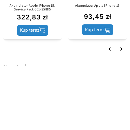
porównaniu z
Sort by
Akumulator Apple iPhone 15,
Akumulator Apple iPhone 15
Service Pack 661-35885
oryginalną częścią
93,45 zł
322,83 zł
Recenzje w innych językach
(Service Pack).
Kup teraz
Kup teraz
Akumulator / Klej do
Zawartość
baterii
Często kupowane razem
Stan produktu
Aftermarket