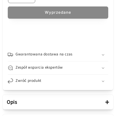
ilość
ilość
dla
dla
Wyprzedane
Akumulator
Akumulator
Apple
Apple
iPhone
iPhone
15,
15,
Wysoka
Wysoka
Pojemność
Pojemność
Gwarantowana dostawa na czas
Zespół wsparcia ekspertów
Zwróć produkt
+
Opis
Prezentacja