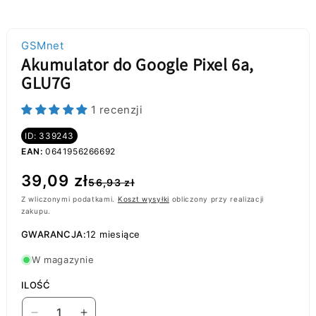
GSMnet
Akumulator do Google Pixel 6a,
GLU7G
1 recenzji
ID: 339243
EAN:
0641956266692
Cena
Cena
39,09 zł
56,93 zł
regularna
promocyjna
Z wliczonymi podatkami.
Koszt wysyłki
obliczony przy realizacji
zakupu.
GWARANCJA:
12 miesiące
W magazynie
ILOŚĆ