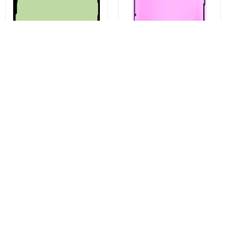
Zestaw klejów do pokrywy
Klej do wyświetlacza Apple
baterii Samsung Galaxy S23
iPhone 13 Pro, zestaw
Ultra S918, Service Pack GH82-
serwisowy 923-06628
30559A
15,29 zł
22,09 zł
Kup teraz
Kup teraz
Może Ci się również spodobać