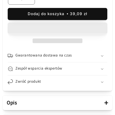
Zmniejsz
Zwiększ
ilość
ilość
dla
dla
Dodaj do koszyka
39,09 zł
Akumulator
Akumulator
do
do
Google
Google
Pixel
Pixel
6a,
6a,
GLU7G
GLU7G
Gwarantowana dostawa na czas
Zespół wsparcia ekspertów
Zwróć produkt
+
Opis