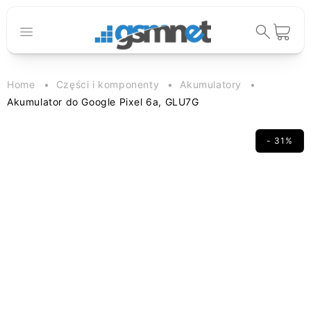
Przejdź do
treści
Koszyk
Home
Części i komponenty
Akumulatory
Akumulator do Google Pixel 6a, GLU7G
- 31%
Pomiń, aby
przejść do
informacji o
produkcie