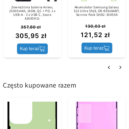
porównaniu z
Sort by
Zewnętrzna bateria Anker,
Akumulator Samsung Galaxy
25000mAh, 165W, QC + PD, 1 x
oryginalną częścią
S23 Ultra S918, EB-BS918ABY,
USB-A - 3 x USB-C, Szara
Service Pack GH82-30459A
Recenzje w innych językach
A1695H11
(Service Pack).
130,03 zł
357,80 zł
121,52 zł
305,95 zł
Zawartość
Akumulator
Kup teraz
Kup teraz
Stan produktu
Aftermarket
Często kupowane razem